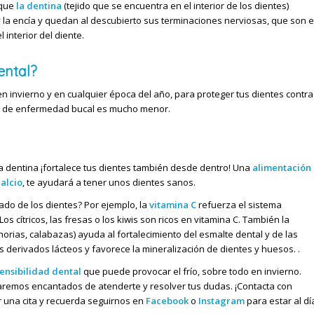
 que
la dentina
(tejido que se encuentra en el interior de los dientes)
 la encía
y quedan al descubierto sus terminaciones nerviosas, que son e
 interior del diente.
ental?
 en invierno y en cualquier época del año,
para proteger tus dientes contra
 tipo de enfermedad bucal es mucho menor.
e la dentina ¡fortalece tus dientes también desde dentro! Una
alimentación
calcio
, te ayudará a tener unos dientes sanos.
o de los dientes? Por ejemplo, la
vitamina C
refuerza el sistema
 cítricos, las fresas o los kiwis son ricos en vitamina C. También la
orias, calabazas) ayuda al fortalecimiento del esmalte dental y de las
os derivados lácteos y favorece la mineralización de dientes y huesos. .
sensibilidad dental
que puede provocar el frío, sobre todo en invierno.
remos encantados de atenderte y resolver tus dudas. ¡Contacta con
 una cita y recuerda seguirnos en
Facebook
o
Instagram
para estar al dí