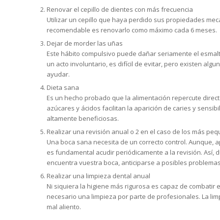
Renovar el cepillo de dientes con más frecuencia
Utilizar un cepillo que haya perdido sus propiedades mecáni
recomendable es renovarlo como máximo cada 6 meses.
Dejar de morder las uñas
Este hábito compulsivo puede dañar seriamente el esmalt
un acto involuntario, es difícil de evitar, pero existen
ayudar.
Dieta sana
Es un hecho probado que la alimentación repercute direct
azúcares y ácidos facilitan la aparición de caries y sensib
altamente beneficiosas.
Realizar una revisión anual o 2 en el caso de los más pe
Una boca sana necesita de un correcto control. Aunque, 
es fundamental acudir periódicamente a la revisión. Así, du
encuentra vuestra boca, anticiparse a posibles problemas 
Realizar una limpieza dental anual
Ni siquiera la higiene más rigurosa es capaz de combatir 
necesario una limpieza por parte de profesionales. La limpi
mal aliento.