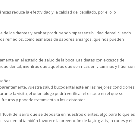
cas reduce la efectividad y la calidad del cepillado, por ello lo
e de los dientes y acabar produciendo hipersensibilidad dental. Siendo
 algunos remedios, como esmaltes de sabores amargos, que nos pueden
amente en el estado de salud de la boca. Las dietas con excesos de
ilidad dental, mientras que aquellas que son ricas en vitaminas y flúor son
queños
aparentemente, vuestra salud bucodental esté en las mejores condiciones
rante la visita, el odontólogo podrá verificar el estado en el que se
futuros y ponerle tratamiento a los existentes.
el 100% del sarro que se deposita en nuestros dientes, algo para lo que es
eza dental también favorece la prevención de la gingivitis, la caries y el