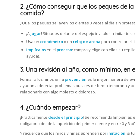
2. ¿Cómo conseguir que los peques de la
comida?
¿Que los peques se laven los dientes 3 veces al día sin protest
¡A
jugar
! Situados delante del espejo invítalos a imitar tus
Usa un
cronómetro
o un
reloj de arena
para controlar el ti
Implícalos
en el
proceso
: compra y elige con ellos su cepil
ayuda).
3. Una revisión al año, como mínimo, en el
Formar a los niños en la
prevención
es la mejor manera de ev
ayudan a detectar problemas bucales de forma temprana y adem
relacionarlo con algo molesto o doloroso.
4. ¿Cuándo empezar?
¡Prácticamente
desde el principio
! Se recomienda limpiar las 
obligatorio desde la aparición del primer diente y entre 0 y 3 
Y recuerda que los niños y niñas aprenden por
imitación
, si 