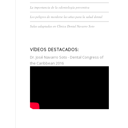
La importancia de la odontología preventiva
Los peligros de morderse las uñas para la salud dental
Salas adaptadas en Clínica Dental Navarro Soto
VÍDEOS DESTACADOS:
Dr. José Navarro Soto - Dental Congress of
the Caribbean 2016