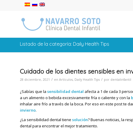
Listado de la categoría: Daily Health Tips
Cuidado de los dientes sensibles en in
/
/
28 diciembre, 2021
en
Artículos
,
Daily Health Tips
por
dentalinfantil
¿Sabías que la
sensibilidad dental
afecta a 1 de cada 3 pers
a un alimento o bebida excesivamente fría o caliente y con la
inhalar aire frío a través de la boca. Por eso en este post te
invierno
.
¿La sensibilidad dental tiene
solución
? Buenas noticias, la res
dental para encontrar el mejor tratamiento.