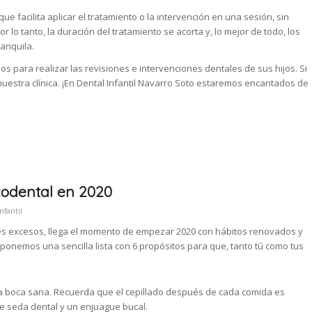
 facilita aplicar el tratamiento o la intervención en una sesión, sin
 lo tanto, la duración del tratamiento se acorta y, lo mejor de todo, los
ranquila.
os para realizar las revisiones e intervenciones dentales de sus hijos. Si
 nuestra clínica. ¡En Dental Infantil Navarro Soto estaremos encantados de
codental en 2020
nfantil
es excesos, llega el momento de empezar 2020 con hábitos renovados y
roponemos una sencilla lista con 6 propósitos para que, tanto tú como tus
a boca sana. Recuerda que el cepillado después de cada comida es
de seda dental y un enjuague bucal.