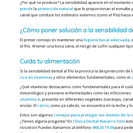
¿Por qué se produce? La sensibilidad aparece en el momento
pierde
la
protección natural
que le proporcionan el esmalte y
canal que conduce los estímulos externos (como el frío) hacia el
¿Cómo poner solución a la sensibilidad d
El primer consejo es mantener una
higiene bucal adecuada
,
el frío. Al tener una boca sana, el riesgo de sufrir cualquier
Cuida tu alimentación
Si la sensibilidad dental al frío la provoca la desprotección d
rica en vitaminas
y otros elementos fundamentales, como el
¿Qué vitaminas destacamos como fundamentales para el cuidad
inmunológico y previene enfermedades como las infecciones. Los
vitamina A
, presente en diferentes vegetales (naranjas, zanah
encías.
El
calcio
, como ya sabrás, se encuentra en la leche y l
Estos son algunos
consejos para proteger tus dientes de la 
¿Tienes alguna pregunta? En
Clínica Dental Navarro Soto
esta
nosotros! Puedes llamarnos al teléfono
968 20 19 26
para pedir