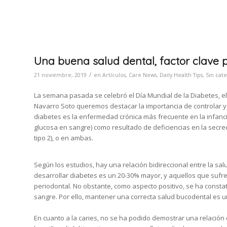
Una buena salud dental, factor clave p
/
21 noviembre, 2019
en
Artículos
,
Care News
,
Daily Health Tips
,
Sin cate
La semana pasada se celebró el Día Mundial de la Diabetes, el
Navarro Soto queremos destacar la importancia de controlar y 
diabetes es la enfermedad crónica más frecuente en la infanc
glucosa en sangre) como resultado de deficiencias en la secreció
tipo 2), o en ambas.
Según los estudios, hay una relación bidireccional entre la salu
desarrollar diabetes es un 20-30% mayor, y aquellos que su
periodontal. No obstante, como aspecto positivo, se ha const
sangre. Por ello, mantener una correcta salud bucodental es u
En cuanto a la caries, no se ha podido demostrar una relación