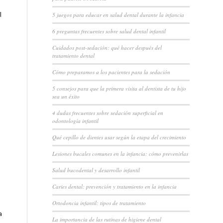
l
5 juegos para educar en salud dental durante la infancia
6 preguntas frecuentes sobre salud dental infantil
Cuidados post-sedación: qué hacer después del
tratamiento dental
Cómo preparamos a los pacientes para la sedación
5 consejos para que la primera visita al dentista de tu hijo
sea un éxito
4 dudas frecuentes sobre sedación superficial en
odontología infantil
Qué cepillo de dientes usar según la etapa del crecimiento
Lesiones bucales comunes en la infancia: cómo prevenirlas
Salud bucodental y desarrollo infantil
Caries dental: prevención y tratamiento en la infancia
Ortodoncia infantil: tipos de tratamiento
a
La importancia de las rutinas de higiene dental