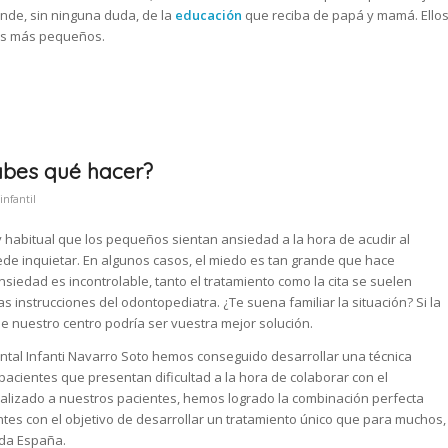
nde, sin ninguna duda, de la
educación
que reciba de papá y mamá. Ello
los más pequeños.
sabes qué hacer?
infantil
uy habitual que los pequeños sientan ansiedad a la hora de acudir al
uede inquietar. En algunos casos, el miedo es tan grande que hace
ansiedad es incontrolable, tanto el tratamiento como la cita se suelen
as instrucciones del odontopediatra. ¿Te suena familiar la situación? Si la
e nuestro centro podría ser vuestra mejor solución.
Dental Infanti Navarro Soto hemos conseguido desarrollar una técnica
acientes que presentan dificultad a la hora de colaborar con el
realizado a nuestros pacientes, hemos logrado la combinación perfecta
ntes con el objetivo de desarrollar un tratamiento único que para muchos,
oda España.