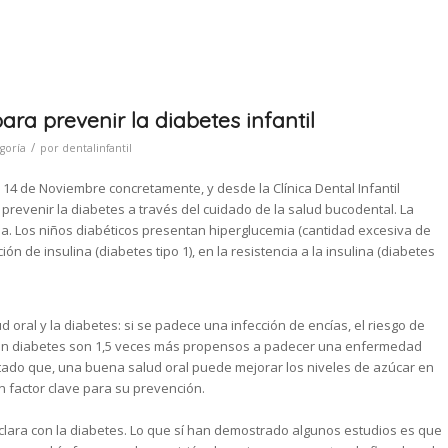
ara prevenir la diabetes infantil
/
goría
por
dentalinfantil
 14 de Noviembre concretamente, y desde la Clínica Dental Infantil
prevenir la diabetes a través del cuidado de la salud bucodental. La
ia. Los niños diabéticos presentan hiperglucemia (cantidad excesiva de
n de insulina (diabetes tipo 1), en la resistencia a la insulina (diabetes
d oral y la diabetes: si se padece una infección de encías, el riesgo de
fren diabetes son 1,5 veces más propensos a padecer una enfermedad
atado que, una buena salud oral puede mejorar los niveles de azúcar en
n factor clave para su prevención.
 clara con la diabetes. Lo que sí han demostrado algunos estudios es que