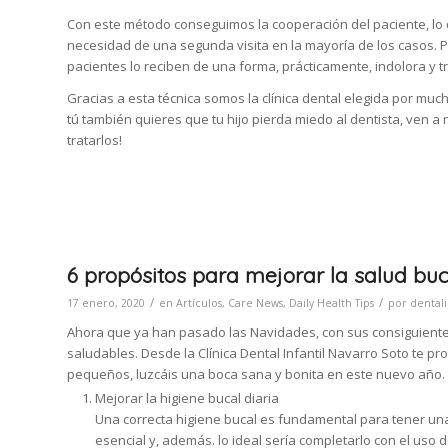
Con este método conseguimos la cooperación del paciente, lo que
necesidad de una segunda visita en la mayoría de los casos. Por
pacientes lo reciben de una forma, prácticamente, indolora y t
Gracias a esta técnica somos la clínica dental elegida por much
tú también quieres que tu hijo pierda miedo al dentista, ven a
tratarlos!
6 propósitos para mejorar la salud bu
/
/
17 enero, 2020
en
Artículos
,
Care News
,
Daily Health Tips
por
dentali
Ahora que ya han pasado las Navidades, con sus consiguient
saludables. Desde la Clínica Dental Infantil Navarro Soto te p
pequeños, luzcáis una boca sana y bonita en este nuevo año.
Mejorar la higiene bucal diaria
Una correcta higiene bucal es fundamental para tener un
esencial y, además. lo ideal sería completarlo con el uso 