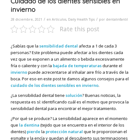
Cuidado de los dientes sensibles en
invierno
/
/
28 diciembre, 2021
en
Artículos
,
Daily Health Tips
por
dentalinfantil
Rate this post
¿Sabías que la
sensibilidad dental
afecta a 1 de cada 3
personas? Este problema puede afectar a los dientes cada
vez que se exponen a un alimento o bebida excesivamente
fría o caliente y con la
bajada de temperaturas
durante el
invierno
puede acrecentarse al inhalar aire frío a través de la
boca. Por eso en este post te damos algunos consejos para el
cuidado de los dientes sensibles en invierno
.
¿La sensibilidad dental tiene
solución
? Buenas noticias, la
respuesta es sí: identificando cuál es el motivo que provoca la
sensibilidad dental para encontrar el mejor tratamiento.
¿Por qué se produce? La sensibilidad aparece en el momento
que
la dentina
(tejido que se encuentra en el interior de los
dientes)
pierde
la
protección natural
que le proporcionan el
esmalte y la encía
y quedan al descubierto sus terminaciones