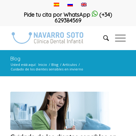
Pide tu cita por WhatsApp
(+34)
629384569
Blog
Usted está aquí:
Inicio
/
Blog
/
Artículos
/
Cuidado de los dientes sensibles en invierno