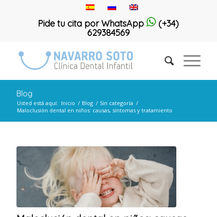
Pide tu cita por WhatsApp
(+34)
629384569
Blog
Usted está aquí:
Inicio
/
Blog
/
Sin categoría
/
Maloclusión dental en niños: causas, síntomas y tratamiento