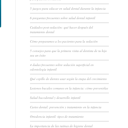
5 juegos para educar en salud dental durante la infancia
6 preguntas frecuentes sobre salud dental infantil
Cuidados post-sedación: qué hacer después del
tratamiento dental
Cómo preparamos a los pacientes para la sedación
5 consejos para que la primera visita al dentista de tu hijo
sea un éxito
4 dudas frecuentes sobre sedación superficial en
odontología infantil
Qué cepillo de dientes usar según la etapa del crecimiento
Lesiones bucales comunes en la infancia: cómo prevenirlas
Salud bucodental y desarrollo infantil
Caries dental: prevención y tratamiento en la infancia
Ortodoncia infantil: tipos de tratamiento
La importancia de las rutinas de higiene dental