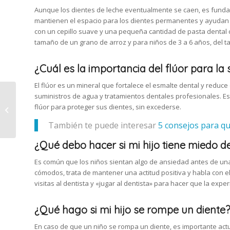
Aunque los dientes de leche eventualmente se caen, es fundam
mantienen el espacio para los dientes permanentes y ayudan e
con un cepillo suave y una pequeña cantidad de pasta dental 
tamaño de un grano de arroz y para niños de 3 a 6 años, del 
¿Cuál es la importancia del flúor para la 
El flúor es un mineral que fortalece el esmalte dental y reduc
Cuidados post-
suministros de agua y tratamientos dentales profesionales. E
sedación: qué hacer
flúor para proteger sus dientes, sin excederse.
después del
También te puede interesar
5 consejos para que
tratamiento dental
¿Qué debo hacer si mi hijo tiene miedo de 
Es común que los niños sientan algo de ansiedad antes de una
cómodos, trata de mantener una actitud positiva y habla con el
visitas al dentista y «jugar al dentista» para hacer que la expe
¿Qué hago si mi hijo se rompe un diente
En caso de que un niño se rompa un diente, es importante actua