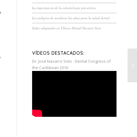
La importancia de la odontología preventiva
a
Los peligros de morderse las uñas para la salud dental
Salas adaptadas en Clínica Dental Navarro Soto
VÍDEOS DESTACADOS:
e
Dr. José Navarro Soto - Dental Congress of
the Caribbean 2016