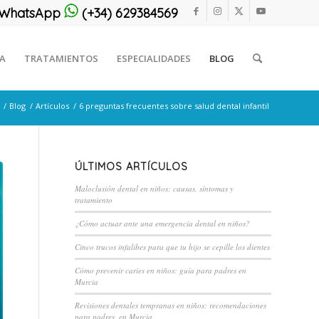
or WhatsApp
(+34) 629384569
CA
TRATAMIENTOS
ESPECIALIDADES
BLOG
/
Blog
/
Artículos
/
6 preguntas frecuentes sobre salud dental infantil
ÚLTIMOS ARTÍCULOS
Maloclusión dental en niños: causas, síntomas y
tratamiento
¿Cómo actuar ante una emergencia dental en niños?
Cinco trucos infalibes para que tu hijo se cepille los dientes
Cómo prevenir caries en niños: guía para padres en
Murcia
Revisiones dentales tempranas en niños: recomendaciones
para padres, en Murcia