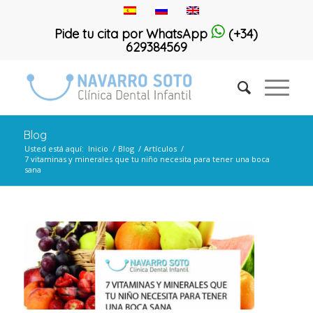
Pide tu cita por WhatsApp
(+34)
629384569
Blog
Usted está aquí:
Inicio
/
Blog
/
Artículos
/
7 vitaminas y minerales que tu niño necesita para tener una boca
sana