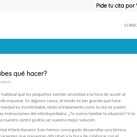
Pide tu cita p
CLÍNI
sabes qué hacer?
infantil
uy habitual que los pequeños sientan ansiedad a la hora de acudir al
uede inquietar. En algunos casos, el miedo es tan grande que hace
ansiedad es incontrolable, tanto el tratamiento como la cita se suelen
as instrucciones del odontopediatra. ¿Te suena familiar la situación? Si la
e nuestro centro podría ser vuestra mejor solución.
Dental Infanti Navarro Soto hemos conseguido desarrollar una técnica
acientes que presentan dificultad a la hora de colaborar con el