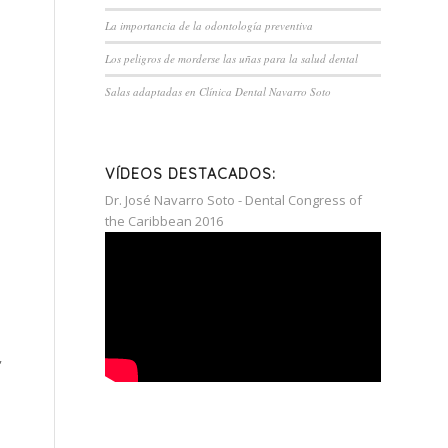
La importancia de la odontología preventiva
Los peligros de morderse las uñas para la salud dental
Salas adaptadas en Clínica Dental Navarro Soto
VÍDEOS DESTACADOS:
Dr. José Navarro Soto - Dental Congress of
the Caribbean 2016
,