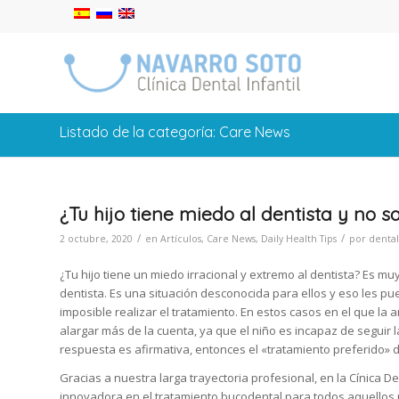
Listado de la categoría: Care News
¿Tu hijo tiene miedo al dentista y no 
/
/
2 octubre, 2020
en
Artículos
,
Care News
,
Daily Health Tips
por
dental
¿Tu hijo tiene un miedo irracional y extremo al dentista? Es m
dentista. Es una situación desconocida para ellos y eso les p
imposible realizar el tratamiento. En estos casos en el que la 
alargar más de la cuenta, ya que el niño es incapaz de seguir l
respuesta es afirmativa, entonces el «tratamiento preferido» d
Gracias a nuestra larga trayectoria profesional, en la Cínica 
innovadora en el tratamiento bucodental para todos aquellos p