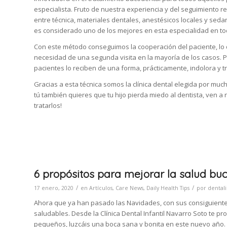
especialista. Fruto de nuestra experiencia y del seguimiento 
entre técnica, materiales dentales, anestésicos locales y seda
es considerado uno de los mejores en esta especialidad en t
Con este método conseguimos la cooperación del paciente, lo que
necesidad de una segunda visita en la mayoría de los casos. Por
pacientes lo reciben de una forma, prácticamente, indolora y t
Gracias a esta técnica somos la clínica dental elegida por much
tú también quieres que tu hijo pierda miedo al dentista, ven a
tratarlos!
6 propósitos para mejorar la salud bu
/
/
17 enero, 2020
en
Artículos
,
Care News
,
Daily Health Tips
por
dentali
Ahora que ya han pasado las Navidades, con sus consiguient
saludables. Desde la Clínica Dental Infantil Navarro Soto te p
pequeños, luzcáis una boca sana y bonita en este nuevo año.