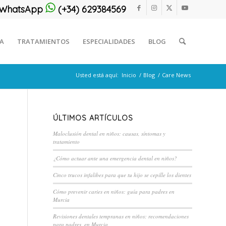
or WhatsApp
(+34) 629384569
CA
TRATAMIENTOS
ESPECIALIDADES
BLOG
Usted está aquí:
Inicio
/
Blog
/
Care News
ÚLTIMOS ARTÍCULOS
Maloclusión dental en niños: causas, síntomas y
tratamiento
¿Cómo actuar ante una emergencia dental en niños?
Cinco trucos infalibes para que tu hijo se cepille los dientes
Cómo prevenir caries en niños: guía para padres en
Murcia
Revisiones dentales tempranas en niños: recomendaciones
para padres, en Murcia