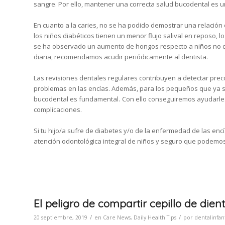
sangre. Por ello, mantener una correcta salud bucodental es u
En cuanto a la caries, no se ha podido demostrar una relación
los niños diabéticos tienen un menor flujo salival en reposo, lo
se ha observado un aumento de hongos respecto a niños no dia
diaria, recomendamos acudir periódicamente al dentista.
Las revisiones dentales regulares contribuyen a detectar preco
problemas en las encías. Además, para los pequeños que ya su
bucodental es fundamental.
Con ello conseguiremos ayudarles
complicaciones.
Si tu hijo/a sufre de diabetes y/o de la enfermedad de las enc
atención odontológica integral de niños y seguro que podemo
El peligro de compartir cepillo de dien
/
/
20 septiembre, 2019
en
Care News
,
Daily Health Tips
por
dentalinfant