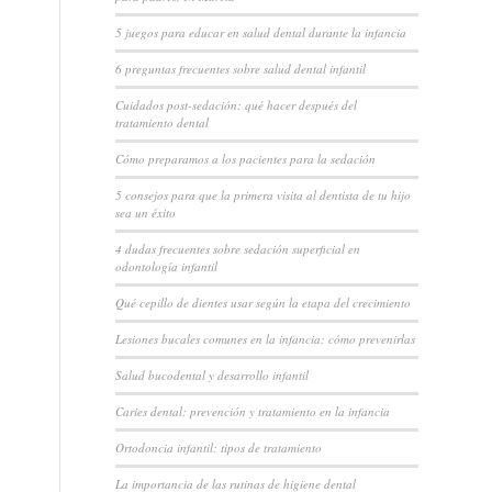
5 juegos para educar en salud dental durante la infancia
6 preguntas frecuentes sobre salud dental infantil
Cuidados post-sedación: qué hacer después del
tratamiento dental
Cómo preparamos a los pacientes para la sedación
5 consejos para que la primera visita al dentista de tu hijo
sea un éxito
4 dudas frecuentes sobre sedación superficial en
odontología infantil
Qué cepillo de dientes usar según la etapa del crecimiento
Lesiones bucales comunes en la infancia: cómo prevenirlas
Salud bucodental y desarrollo infantil
Caries dental: prevención y tratamiento en la infancia
Ortodoncia infantil: tipos de tratamiento
La importancia de las rutinas de higiene dental