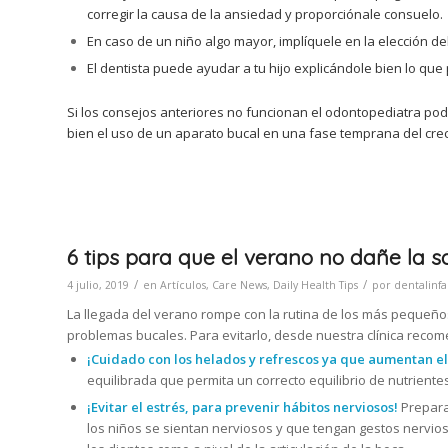
corregir la causa de la ansiedad y proporciónale consuelo.
En caso de un niño algo mayor, implíquele en la elección d
El dentista puede ayudar a tu hijo explicándole bien lo que
Si los consejos anteriores no funcionan el odontopediatra po
bien el uso de un aparato bucal en una fase temprana del crec
6 tips para que el verano no dañe la s
/
/
4 julio, 2019
en
Artículos
,
Care News
,
Daily Health Tips
por
dentalinfa
La llegada del verano rompe con la rutina de los más pequeño
problemas bucales. Para evitarlo, desde nuestra clínica reco
¡Cuidado con los helados y refrescos ya que aumentan el
equilibrada que permita un correcto equilibrio de nutriente
¡Evitar el estrés, para prevenir hábitos nerviosos!
Preparar
los niños se sientan nerviosos y que tengan gestos nervios