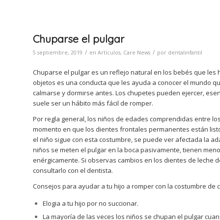
Chuparse el pulgar
/
/
5 septiembre, 2019
en
Artículos
,
Care News
por
dentalinfantil
Chuparse el pulgar es un reflejo natural en los bebés que les
objetos es una conducta que les ayuda a conocer el mundo q
calmarse y dormirse antes. Los chupetes pueden ejercer, esen
suele ser un hábito más fácil de romper.
Por regla general, los niños de edades comprendidas entre los
momento en que los dientes frontales permanentes están listos
el niño sigue con esta costumbre, se puede ver afectada la ada
niños se meten el pulgar en la boca pasivamente, tienen menos
enérgicamente. Si observas cambios en los dientes de leche d
consultarlo con el dentista.
Consejos para ayudar a tu hijo a romper con la costumbre de c
Elogia a tu hijo por no succionar.
La mayoría de las veces los niños se chupan el pulgar cua