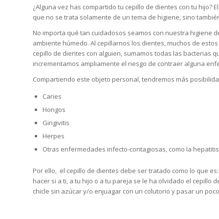
¿Alguna vez has compartido tu cepillo de dientes con tu hijo?
que no se trata solamente de un tema de higiene, sino también
No importa qué tan cuidadosos seamos con nuestra higiene den
ambiente húmedo. Al cepillarnos los dientes, muchos de estos 
cepillo de dientes con alguien, sumamos todas las bacterias 
incrementamos ampliamente el riesgo de contraer alguna enf
Compartiendo este objeto personal, tendremos más posibilida
Caries
Hongos
Gingivitis
Herpes
Otras enfermedades infecto-contagiosas, como la hepatitis
Por ello, el cepillo de dientes debe ser tratado como lo que es:
hacer si a ti, a tu hijo o a tu pareja se le ha olvidado el cepi
chicle sin azúcar y/o enjuagar con un colutorio y pasar un poco