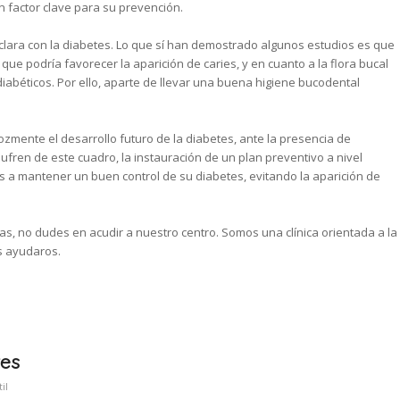
n factor clave para su prevención.
 clara con la diabetes. Lo que sí han demostrado algunos estudios es que
 que podría favorecer la aparición de caries, y en cuanto a la flora bucal
béticos. Por ello, aparte de llevar una buena higiene bucodental
zmente el desarrollo futuro de la diabetes, ante la presencia de
fren de este cuadro, la instauración de un plan preventivo a nivel
 a mantener un buen control de su diabetes, evitando la aparición de
ías, no dudes en acudir a nuestro centro. Somos una clínica orientada a la
s ayudaros.
tes
il