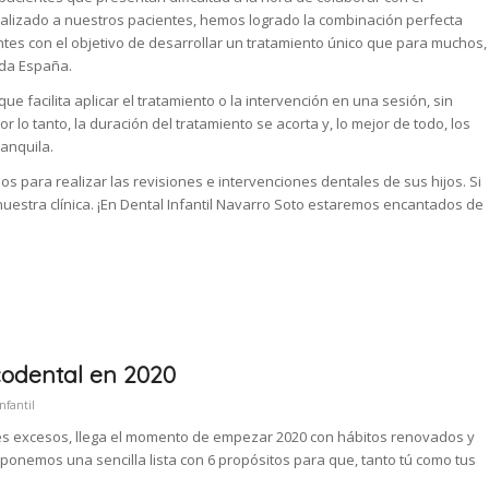
realizado a nuestros pacientes, hemos logrado la combinación perfecta
ntes con el objetivo de desarrollar un tratamiento único que para muchos,
oda España.
 facilita aplicar el tratamiento o la intervención en una sesión, sin
 lo tanto, la duración del tratamiento se acorta y, lo mejor de todo, los
ranquila.
os para realizar las revisiones e intervenciones dentales de sus hijos. Si
 nuestra clínica. ¡En Dental Infantil Navarro Soto estaremos encantados de
codental en 2020
nfantil
es excesos, llega el momento de empezar 2020 con hábitos renovados y
roponemos una sencilla lista con 6 propósitos para que, tanto tú como tus