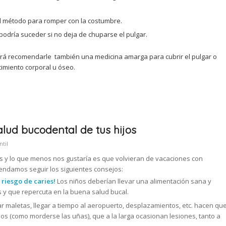
el método para romper con la costumbre.
 podría suceder si no deja de chuparse el pulgar.
drá recomendarle también una medicina amarga para cubrir el pulgar o
imiento corporal u óseo.
alud bucodental de tus hijos
ntil
s y lo que menos nos gustaría es que volvieran de vacaciones con
mendamos seguir los siguientes consejos:
 riesgo de caries!
Los niños deberían llevar una alimentación sana y
s y que repercuta en la buena salud bucal.
 maletas, llegar a tiempo al aeropuerto, desplazamientos, etc. hacen qu
os (como morderse las uñas), que a la larga ocasionan lesiones, tanto a