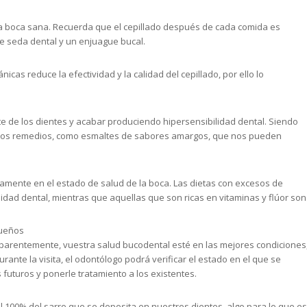
a boca sana. Recuerda que el cepillado después de cada comida es
de seda dental y un enjuague bucal.
cas reduce la efectividad y la calidad del cepillado, por ello lo
e de los dientes y acabar produciendo hipersensibilidad dental. Siendo
 algunos remedios, como esmaltes de sabores amargos, que nos pueden
amente en el estado de salud de la boca. Las dietas con excesos de
ilidad dental, mientras que aquellas que son ricas en vitaminas y flúor son
queños
aparentemente, vuestra salud bucodental esté en las mejores condiciones
rante la visita, el odontólogo podrá verificar el estado en el que se
futuros y ponerle tratamiento a los existentes.
el 100% del sarro que se deposita en nuestros dientes, algo para lo que es