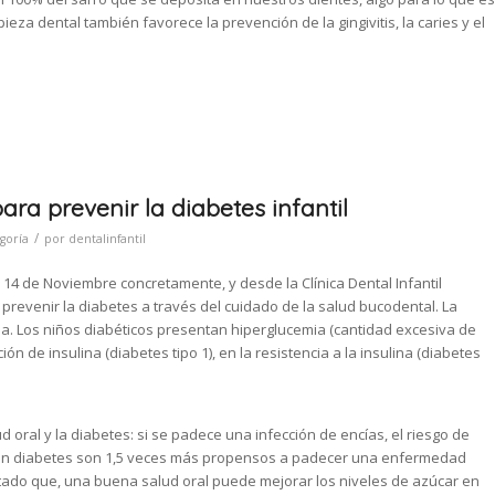
eza dental también favorece la prevención de la gingivitis, la caries y el
ara prevenir la diabetes infantil
/
goría
por
dentalinfantil
 14 de Noviembre concretamente, y desde la Clínica Dental Infantil
prevenir la diabetes a través del cuidado de la salud bucodental. La
ia. Los niños diabéticos presentan hiperglucemia (cantidad excesiva de
n de insulina (diabetes tipo 1), en la resistencia a la insulina (diabetes
d oral y la diabetes: si se padece una infección de encías, el riesgo de
fren diabetes son 1,5 veces más propensos a padecer una enfermedad
atado que, una buena salud oral puede mejorar los niveles de azúcar en