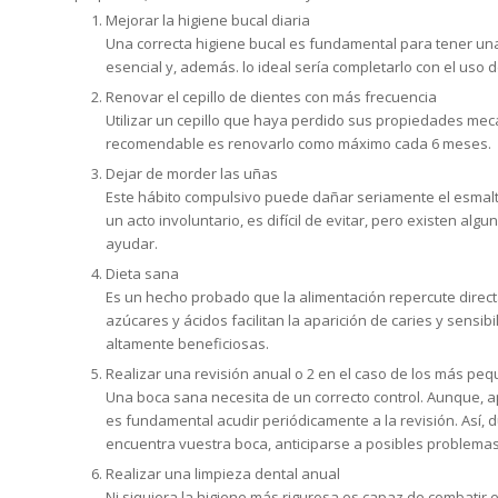
Mejorar la higiene bucal diaria
Una correcta higiene bucal es fundamental para tener un
esencial y, además. lo ideal sería completarlo con el uso 
Renovar el cepillo de dientes con más frecuencia
Utilizar un cepillo que haya perdido sus propiedades mecáni
recomendable es renovarlo como máximo cada 6 meses.
Dejar de morder las uñas
Este hábito compulsivo puede dañar seriamente el esmalt
un acto involuntario, es difícil de evitar, pero existen
ayudar.
Dieta sana
Es un hecho probado que la alimentación repercute direct
azúcares y ácidos facilitan la aparición de caries y sensib
altamente beneficiosas.
Realizar una revisión anual o 2 en el caso de los más pe
Una boca sana necesita de un correcto control. Aunque, 
es fundamental acudir periódicamente a la revisión. Así, du
encuentra vuestra boca, anticiparse a posibles problemas 
Realizar una limpieza dental anual
Ni siquiera la higiene más rigurosa es capaz de combatir 