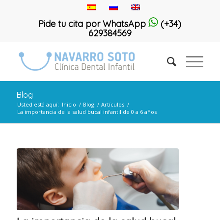
Pide tu cita por WhatsApp
(+34)
629384569
Blog
Usted está aquí:
Inicio
/
Blog
/
Artículos
/
La importancia de la salud bucal infantil de 0 a 6 años