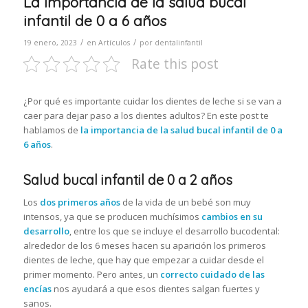
La importancia de la salud bucal
infantil de 0 a 6 años
/
/
19 enero, 2023
en
Artículos
por
dentalinfantil
Rate this post
¿Por qué es importante cuidar los dientes de leche si se van a
caer para dejar paso a los dientes adultos? En este post te
hablamos de
la importancia de la salud bucal infantil de 0 a
6 años
.
Salud bucal infantil de 0 a 2 años
Los
dos primeros años
de la vida de un bebé son muy
intensos, ya que se producen muchísimos
cambios en su
desarrollo
, entre los que se incluye el desarrollo bucodental:
alrededor de los 6 meses hacen su aparición los primeros
dientes de leche, que hay que empezar a cuidar desde el
primer momento. Pero antes, un
correcto cuidado de las
encías
nos ayudará a que esos dientes salgan fuertes y
sanos.