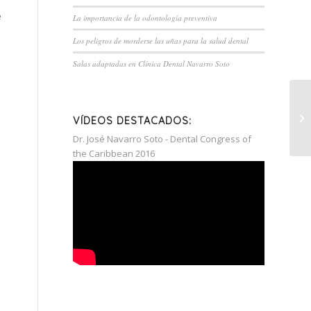
e
La importancia de la odontología preventiva
Los peligros de morderse las uñas para la salud dental
Salas adaptadas en Clínica Dental Navarro Soto
VÍDEOS DESTACADOS:
Dr. José Navarro Soto - Dental Congress of
the Caribbean 2016