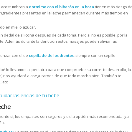
ue acostumbran a
dormirse con el biberón en la boca
tienen más riesgo d
s ingredientes presentes en la leche permanecen durante más tiempo en
o en miel o azúcar.
dedal de silicona después de cada toma. Pero si no es posible, por la
te. Además durante la dentición estos masajes pueden aliviar las
menzar con el de
cepillado de los dientes
, siempre con un cepillo
ebé lo llevamos al pediatra para que compruebe su correcto desarrollo, la
lía) nos ayudará a asegurarnos de que todo marcha bien. También te
 etc.
uidar las encías de tu bebé
eche
nte sí, los empastes son seguros y es la opción más recomendada, ya
ño.
nitivos?
La respuesta es sí. Las caries deterioran los dientes de leche y