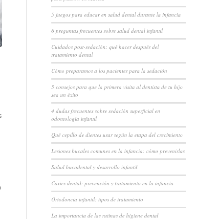
5 juegos para educar en salud dental durante la infancia
6 preguntas frecuentes sobre salud dental infantil
Cuidados post-sedación: qué hacer después del
tratamiento dental
Cómo preparamos a los pacientes para la sedación
5 consejos para que la primera visita al dentista de tu hijo
sea un éxito
4 dudas frecuentes sobre sedación superficial en
s
odontología infantil
Qué cepillo de dientes usar según la etapa del crecimiento
Lesiones bucales comunes en la infancia: cómo prevenirlas
Salud bucodental y desarrollo infantil
Caries dental: prevención y tratamiento en la infancia
o
Ortodoncia infantil: tipos de tratamiento
La importancia de las rutinas de higiene dental