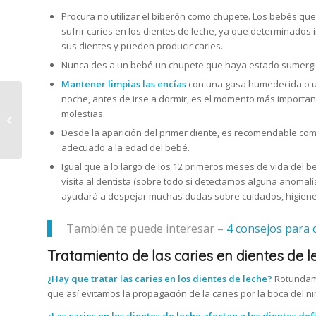
Procura no utilizar el biberón como chupete. Los bebés q
sufrir caries en los dientes de leche, ya que determinado
sus dientes y pueden producir caries.
Nunca des a un bebé un chupete que haya estado sumergid
Mantener limpias las encías
con una gasa humedecida o un 
noche, antes de irse a dormir, es el momento más importan
Beneficios de la
molestias.
ortodoncia infantil
Desde la aparición del primer diente, es recomendable co
adecuado a la edad del bebé.
Igual que a lo largo de los 12 primeros meses de vida del b
visita al dentista (sobre todo si detectamos alguna anoma
ayudará a despejar muchas dudas sobre cuidados, higiene,
También te puede interesar –
4 consejos para c
Tratamiento de las caries en dientes de l
¿Hay que tratar las caries en los dientes de leche?
Rotundame
que así evitamos la propagación de la caries por la boca del ni
¿Las caries en los dientes de leche afectan a los dientes defi