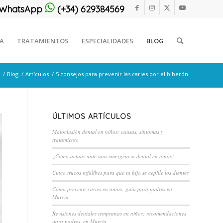
or WhatsApp
(+34) 629384569
CA
TRATAMIENTOS
ESPECIALIDADES
BLOG
/
Blog
/
Artículos
/
5 consejos para prevenir las caries por el biberón
ÚLTIMOS ARTÍCULOS
Maloclusión dental en niños: causas, síntomas y
tratamiento
¿Cómo actuar ante una emergencia dental en niños?
Cinco trucos infalibes para que tu hijo se cepille los dientes
Cómo prevenir caries en niños: guía para padres en
Murcia
Revisiones dentales tempranas en niños: recomendaciones
para padres, en Murcia