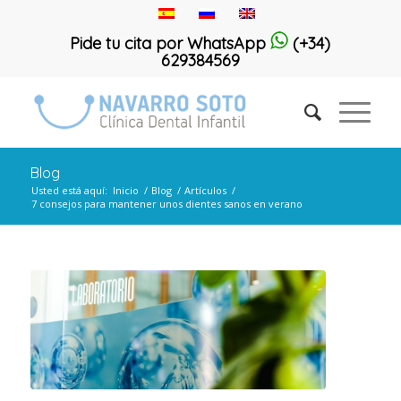
Pide tu cita por WhatsApp
(+34)
629384569
Blog
Usted está aquí:
Inicio
/
Blog
/
Artículos
/
7 consejos para mantener unos dientes sanos en verano