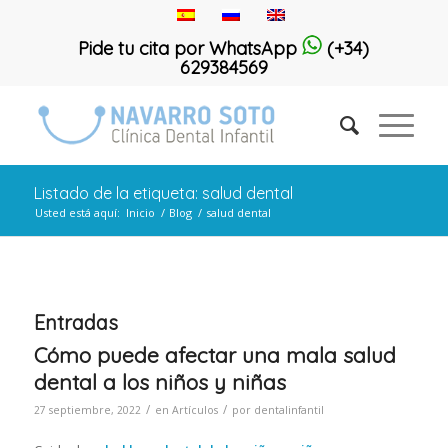
Pide tu cita por WhatsApp
(+34)
629384569
Listado de la etiqueta: salud dental
Usted está aquí:
Inicio
/
Blog
/
salud dental
Entradas
Cómo puede afectar una mala salud
dental a los niños y niñas
/
/
27 septiembre, 2022
en
Artículos
por
dentalinfantil