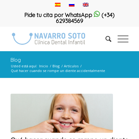
Pide tu cita por WhatsApp
(+34)
629384569
Blog
Usted está aquí:
Inicio
/
Blog
/
Artículos
/
Qué hacer cuando se rompe un diente accidentalmente