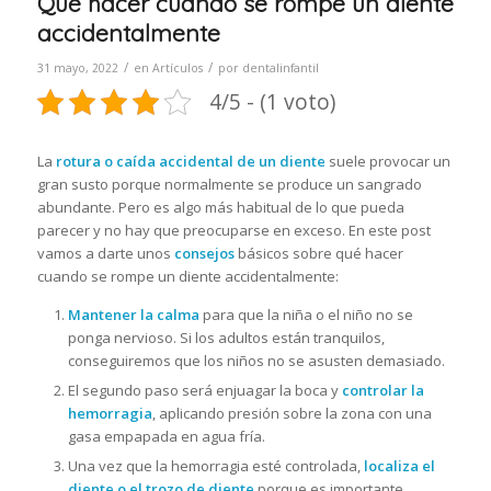
Qué hacer cuando se rompe un diente
accidentalmente
/
/
31 mayo, 2022
en
Artículos
por
dentalinfantil
4/5 - (1 voto)
La
rotura o caída accidental de un diente
suele provocar un
gran susto porque normalmente se produce un sangrado
abundante. Pero es algo más habitual de lo que pueda
parecer y no hay que preocuparse en exceso. En este post
vamos a darte unos
consejos
básicos sobre qué hacer
cuando se rompe un diente accidentalmente:
Mantener la calma
para que la niña o el niño no se
ponga nervioso. Si los adultos están tranquilos,
conseguiremos que los niños no se asusten demasiado.
El segundo paso será enjuagar la boca y
controlar la
hemorragia
, aplicando presión sobre la zona con una
gasa empapada en agua fría.
Una vez que la hemorragia esté controlada,
localiza el
diente o el trozo de diente
porque es importante