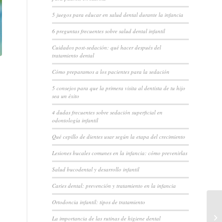
5 juegos para educar en salud dental durante la infancia
6 preguntas frecuentes sobre salud dental infantil
Cuidados post-sedación: qué hacer después del
tratamiento dental
Cómo preparamos a los pacientes para la sedación
5 consejos para que la primera visita al dentista de tu hijo
sea un éxito
4 dudas frecuentes sobre sedación superficial en
odontología infantil
Qué cepillo de dientes usar según la etapa del crecimiento
Lesiones bucales comunes en la infancia: cómo prevenirlas
Salud bucodental y desarrollo infantil
Caries dental: prevención y tratamiento en la infancia
Ortodoncia infantil: tipos de tratamiento
La importancia de las rutinas de higiene dental