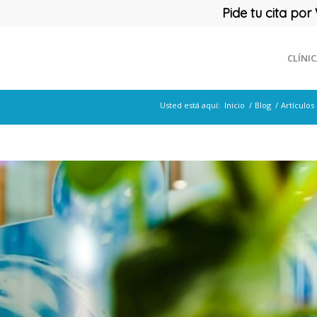
Pide tu cita p
CLÍNI
Usted está aquí:
Inicio
/
Blog
/
Artículos