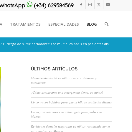
or WhatsApp
(+34) 629384569
CA
TRATAMIENTOS
ESPECIALIDADES
BLOG
/
El riesgo de sufrir periodontitis se multiplica por 3 en pacientes dia...
ÚLTIMOS ARTÍCULOS
Maloclusión dental en niños: causas, síntomas y
tratamiento
¿Cómo actuar ante una emergencia dental en niños?
Cinco trucos infalibes para que tu hijo se cepille los dientes
Cómo prevenir caries en niños: guía para padres en
Murcia
Revisiones dentales tempranas en niños: recomendaciones
para padres, en Murcia