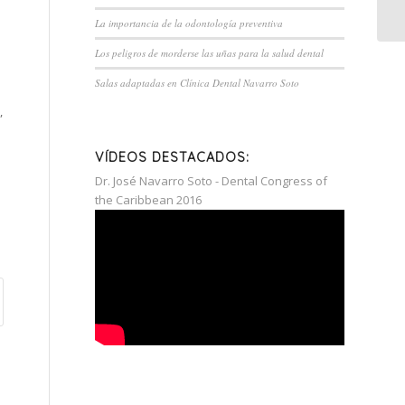
La importancia de la odontología preventiva
Los peligros de morderse las uñas para la salud dental
Salas adaptadas en Clínica Dental Navarro Soto
,
VÍDEOS DESTACADOS:
Dr. José Navarro Soto - Dental Congress of
the Caribbean 2016