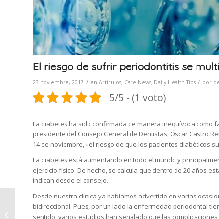
El riesgo de sufrir periodontitis se mul
/
/
23 noviembre, 2017
en
Artículos
,
Care News
,
Daily Health Tips
por
de
5/5 - (1 voto)
La diabetes ha sido confirmada de manera inequívoca como fac
presidente del Consejo General de Dentistas, Óscar Castro Rei
14 de noviembre, «el riesgo de que los pacientes diabéticos sufr
La diabetes está aumentando en todo el mundo y principalment
ejercicio físico. De hecho, se calcula que dentro de 20 años es
indican desde el consejo.
Desde nuestra clínica ya habíamos advertido en varias ocasione
Cómo cuidar la salud
bidireccional. Pues, por un lado la enfermedad periodontal ti
bucodental en
sentido, varios estudios han señalado que las complicaciones