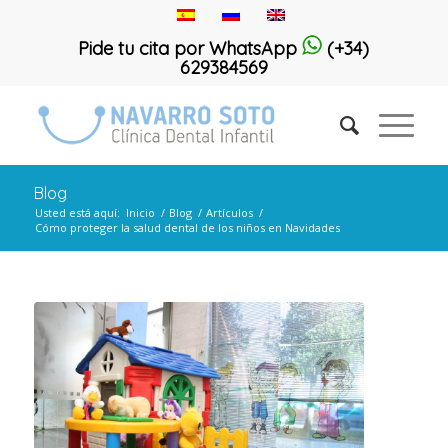
Pide tu cita por WhatsApp
(+34)
629384569
Blog
Usted está aquí:
Inicio
/
Blog
/
Artículos
/
Cómo proteger la salud dental de los niños en Navidades