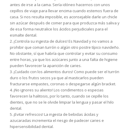
antes de irse a la cama. Sería idóneo hacernos con unos
cepillos de viaje para llevar encima cuando estemos fuera de
casa. Si nos resulta imposible, es aconsejable darle un chicle
sin azúcar después de comer para que produzca más saliva y
de esa forma neutralice los ácidos perjudiciales para el
esmalte dental.
2. ¡Controla su ingesta de dulces! Es Navidad y no vamos a
prohibir que coman turrón o algún otro postre típico navideño.
No obstante, sí que habría que controlar y evitar su consumo
entre horas, ya que los azúcares junto a una falta de higiene
pueden favorecer la aparición de caries.
3. ¡Cuidado con los alimentos duros! Como puede ser el turrón
duro o los frutos secos ya que al masticarlos pueden
fracturarse empastes, coronas o despegarse algún bracket.
4. ¡No ignores su aliento! Los condimentos o especias
favorecen la halitosis, por lo tanto, cuando se cepille los
dientes, que no se le olvide limpiar la lengua y pasar el hilo
dental.
5. ¡Evitar refrescos! La ingesta de bebidas ácidas y
azucaradas incrementa el riesgo de padecer caries e
hipersensibilidad dental.