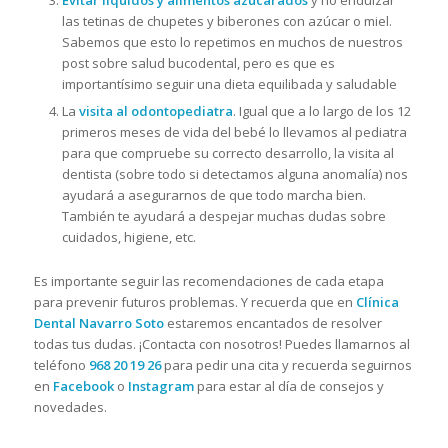
Evitar líquidos y alimentos azucarados
y no endulzar
las tetinas de chupetes y biberones con azúcar o miel.
Sabemos que esto lo repetimos en muchos de nuestros
post sobre salud bucodental, pero es que es
importantísimo seguir una dieta equilibada y saludable
La
visita al odontopediatra
. Igual que a lo largo de los 12
primeros meses de vida del bebé lo llevamos al pediatra
para que compruebe su correcto desarrollo, la visita al
dentista (sobre todo si detectamos alguna anomalía) nos
ayudará a asegurarnos de que todo marcha bien.
También te ayudará a despejar muchas dudas sobre
cuidados, higiene, etc.
Es importante seguir las recomendaciones de cada etapa
para prevenir futuros problemas. Y recuerda que en
Clínica
Dental Navarro Soto
estaremos encantados de resolver
todas tus dudas. ¡Contacta con nosotros! Puedes llamarnos al
teléfono
968 20 19 26
para pedir una cita y recuerda seguirnos
en
Facebook
o
Instagram
para estar al día de consejos y
novedades.