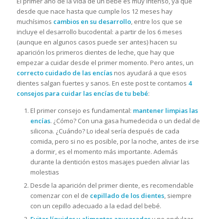
El primer año de la vida de un bebé es muy intenso, ya que
desde que nace hasta que cumple los 12 meses hay
muchísimos
cambios en su desarrollo
, entre los que se
incluye el desarrollo bucodental: a partir de los 6 meses
(aunque en algunos casos puede ser antes) hacen su
aparición los primeros dientes de leche, que hay que
empezar a cuidar desde el primer momento. Pero antes, un
correcto cuidado de las encías
nos ayudará a que esos
dientes salgan fuertes y sanos. En este post te contamos
4
consejos para cuidar las encías de tu bebé
:
El primer consejo es fundamental:
mantener limpias las
encías
. ¿Cómo? Con una gasa humedecida o un dedal de
silicona. ¿Cuándo? Lo ideal sería después de cada
comida, pero si no es posible, por la noche, antes de irse
a dormir, es el momento más importante. Además
durante la dentición estos masajes pueden aliviar las
molestias
Desde la aparición del primer diente, es recomendable
comenzar con el de
cepillado de los dientes
, siempre
con un cepillo adecuado a la edad del bebé.