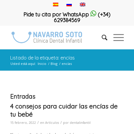
Pide tu cita por WhatsApp
(+34)
629384569
Listado de la etiqueta: encías
Usted está aquí:
Inicio
/
Blog
/
encías
Entradas
4 consejos para cuidar las encías de
tu bebé
/
/
15 febrero, 2022
en
Artículos
por
dentalinfantil