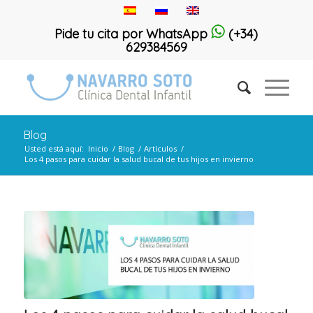
Pide tu cita por WhatsApp
(+34)
629384569
Blog
Usted está aquí:
Inicio
/
Blog
/
Artículos
/
Los 4 pasos para cuidar la salud bucal de tus hijos en invierno