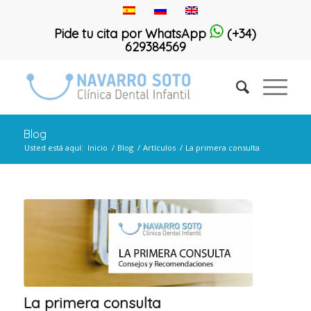
Pide tu cita por WhatsApp
(+34)
629384569
Blog
Usted está aquí:
Inicio
/
Blog
/
Artículos
/
La primera consulta
La primera consulta