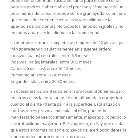
puede ser un período frustrante, tanto para el bebé como
para los padres. Saber cuál es el proceso y cómo hacerlo un
poco menos doloroso le puede ser de gran ayuda. Lo primero
que hemos de tener en cuenta es la variabilidad en la
aparición de los dientes. No todos los niños son iguales y no
en todos aparecen los dientes a la misma edad.
La dentadura infantil completa se compone de 20 piezas que
irán apareciendo paulatinamente en siguiente orden:
Incisivos (palas) centrales: entre 6-9 meses
Incisivos (palas) laterales: entre 8-12 meses
Caninos (colmillos): entre 16-20 meses
Primer molar: entre 12-16 meses
Segundo molar: entre 20-30 meses.
En ocasiones los dientes salen sin provocar problemas, pero
en otros casos la encía puede estar inflamada o enrojecida
cuando el diente intenta salir a la superficie. Esta situación
muchas veces provoca molestias al niño, pudiendo
manifestarlo babeando intensamente, mascando, royendo, o
con irritabilidad exagerada. Por supuesto, no hay que olvidar
que estos síntomas no son exclusivos de la erupción dentaria
y que pueden aparecer por otras causas.