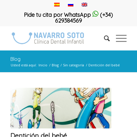
Pide tu cita por WhatsApp
(+34)
629384569
Blog
Usted está aquí:
Inicio
/
Blog
/
Sin categoría
/
Dentición del bebé
Dentición del bebé