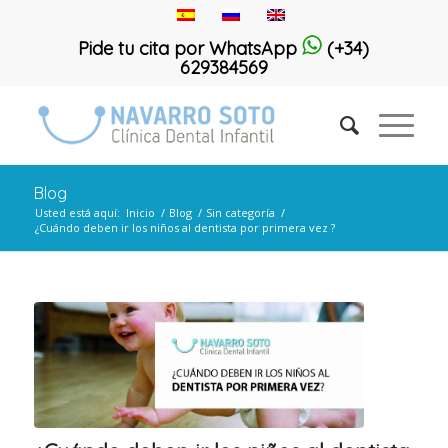
Pide tu cita por WhatsApp
(+34)
629384569
Blog
Usted está aquí:
Inicio
/
Blog
/
Sin categoría
/
¿Cuándo deben ir los niños al dentista por primera vez ?