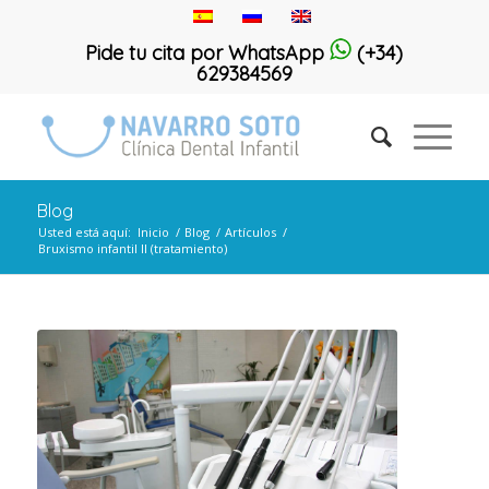
Pide tu cita por WhatsApp
(+34)
629384569
Blog
Usted está aquí:
Inicio
/
Blog
/
Artículos
/
Bruxismo infantil II (tratamiento)