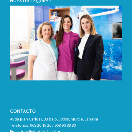
NUESTRO EQUIPO
CONTACTO
Avda Juan Carlos I, 33 bajo, 30009, Murcia, España
Teléfonos: 968 20 19 26 / 968 90 88 80
Email: info@dentalinfantil.es