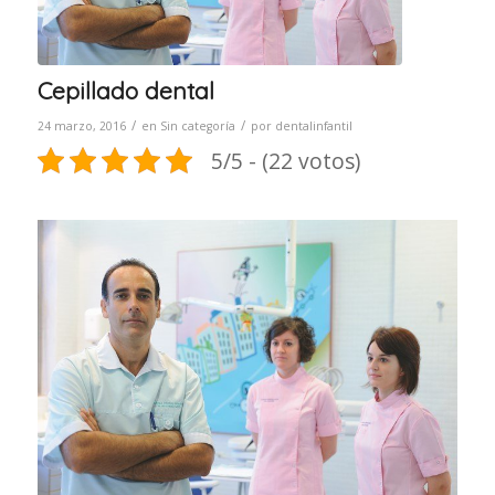
Cepillado dental
/
/
24 marzo, 2016
en
Sin categoría
por
dentalinfantil
5/5 - (22 votos)