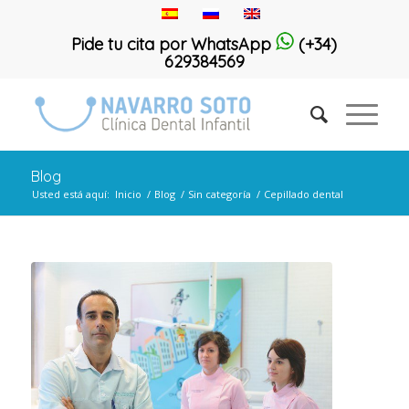
Pide tu cita por WhatsApp
(+34)
629384569
Blog
Usted está aquí:
Inicio
/
Blog
/
Sin categoría
/
Cepillado dental