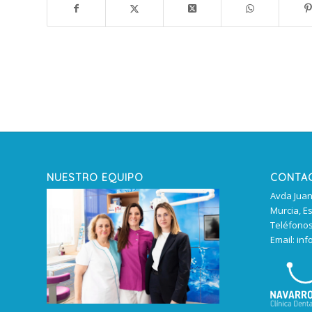
NUESTRO EQUIPO
CONTA
Avda Juan 
Murcia, E
Teléfonos:
Email: inf