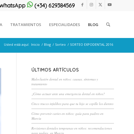
or WhatsApp
(+34) 629384569
CA
TRATAMIENTOS
ESPECIALIDADES
BLOG
Usted está aquí:
Inicio
/
Blog
/
Sorteo
/
SORTEO EXPODENTAL 2016
ÚLTIMOS ARTÍCULOS
Maloclusión dental en niños: causas, síntomas y
tratamiento
¿Cómo actuar ante una emergencia dental en niños?
Cinco trucos infalibes para que tu hijo se cepille los dientes
Cómo prevenir caries en niños: guía para padres en
Murcia
Revisiones dentales tempranas en niños: recomendaciones
para padres, en Murcia