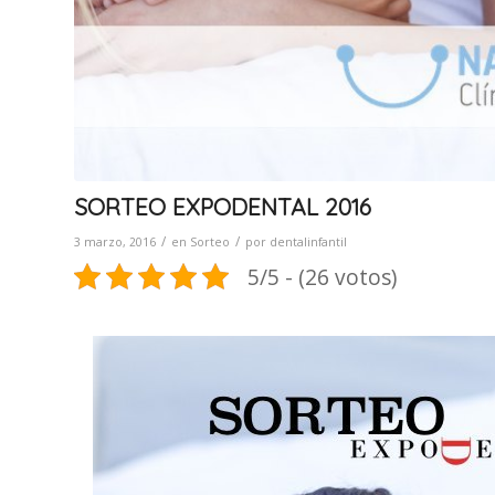
SORTEO EXPODENTAL 2016
/
/
3 marzo, 2016
en
Sorteo
por
dentalinfantil
5/5 - (26 votos)