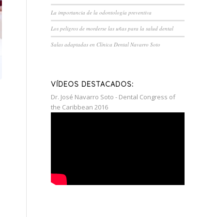
La importancia de la odontología preventiva
Los peligros de morderse las uñas para la salud dental
Salas adaptadas en Clínica Dental Navarro Soto
VÍDEOS DESTACADOS:
Dr. José Navarro Soto - Dental Congress of
the Caribbean 2016