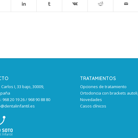
CTO
TRATAMIENTOS
Carlos I, 33 bajo, 30009,
Opciones de tratamiento
spaña
Ortodoncia con brackets autol
 968 20 19 26 / 968 90 88 80
Novedades
o@dentalinfantil.es
Casos clínicos