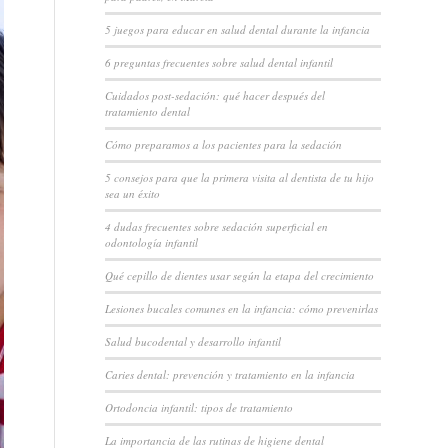
5 juegos para educar en salud dental durante la infancia
6 preguntas frecuentes sobre salud dental infantil
Cuidados post-sedación: qué hacer después del
tratamiento dental
Cómo preparamos a los pacientes para la sedación
5 consejos para que la primera visita al dentista de tu hijo
sea un éxito
4 dudas frecuentes sobre sedación superficial en
odontología infantil
Qué cepillo de dientes usar según la etapa del crecimiento
Lesiones bucales comunes en la infancia: cómo prevenirlas
Salud bucodental y desarrollo infantil
Caries dental: prevención y tratamiento en la infancia
Ortodoncia infantil: tipos de tratamiento
La importancia de las rutinas de higiene dental