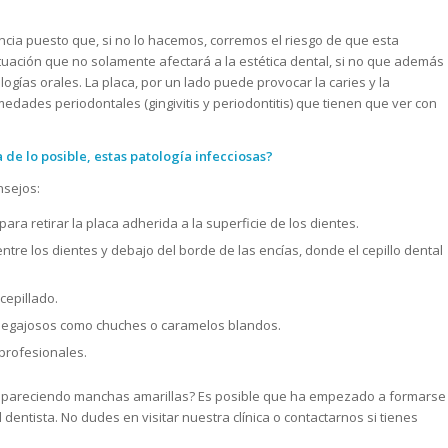
ancia puesto que, si no lo hacemos, corremos el riesgo de que esta
tuación que no solamente afectará a la estética dental, si no que además
ogías orales. La placa, por un lado puede provocar la caries y la
medades periodontales (gingivitis y periodontitis) que tienen que ver con
de lo posible, estas patología infecciosas?
nsejos:
ra retirar la placa adherida a la superficie de los dientes.
entre los dientes y debajo del borde de las encías, donde el cepillo dental
cepillado.
 pegajosos como chuches o caramelos blandos.
 profesionales.
án apareciendo manchas amarillas? Es posible que ha empezado a formarse
 dentista. No dudes en visitar nuestra clínica o contactarnos si tienes