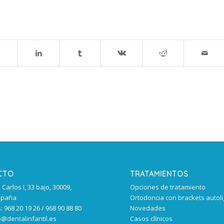
CTO
TRATAMIENTOS
Carlos I, 33 bajo, 30009,
Opciones de tratamiento
spaña
Ortodoncia con brackets autol
 968 20 19 26 / 968 90 88 80
Novedades
o@dentalinfantil.es
Casos clínicos