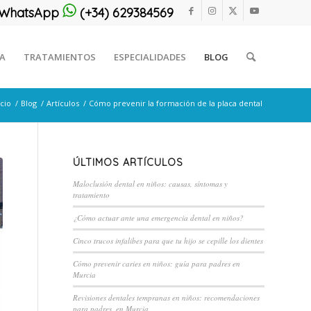
or WhatsApp
(+34) 629384569
CA
TRATAMIENTOS
ESPECIALIDADES
BLOG
icio
/
Blog
/
Artículos
/
Cómo prevenir la formación de la placa dental
ÚLTIMOS ARTÍCULOS
Maloclusión dental en niños: causas, síntomas y
tratamiento
¿Cómo actuar ante una emergencia dental en niños?
Cinco trucos infalibes para que tu hijo se cepille los dientes
Cómo prevenir caries en niños: guía para padres en
Murcia
Revisiones dentales tempranas en niños: recomendaciones
para padres, en Murcia