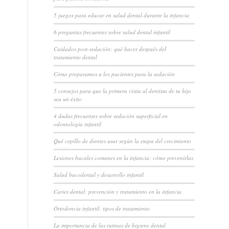
5 juegos para educar en salud dental durante la infancia
6 preguntas frecuentes sobre salud dental infantil
Cuidados post-sedación: qué hacer después del
tratamiento dental
Cómo preparamos a los pacientes para la sedación
5 consejos para que la primera visita al dentista de tu hijo
sea un éxito
4 dudas frecuentes sobre sedación superficial en
odontología infantil
Qué cepillo de dientes usar según la etapa del crecimiento
Lesiones bucales comunes en la infancia: cómo prevenirlas
Salud bucodental y desarrollo infantil
Caries dental: prevención y tratamiento en la infancia
Ortodoncia infantil: tipos de tratamiento
La importancia de las rutinas de higiene dental