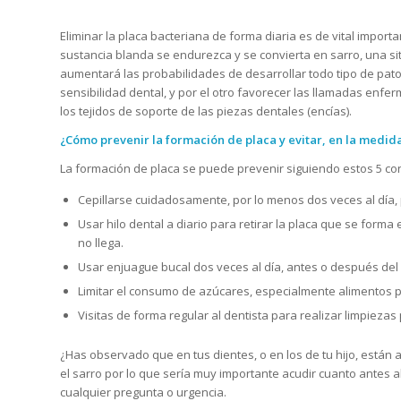
Eliminar la placa bacteriana de forma diaria es de vital import
sustancia blanda se endurezca y se convierta en sarro, una si
aumentará las probabilidades de desarrollar todo tipo de patol
sensibilidad dental, y por el otro favorecer las llamadas enfer
los tejidos de soporte de las piezas dentales (encías).
¿Cómo prevenir la formación de placa y evitar, en la medida 
La formación de placa se puede prevenir siguiendo estos 5 co
Cepillarse cuidadosamente, por lo menos dos veces al día, pa
Usar hilo dental a diario para retirar la placa que se forma 
no llega.
Usar enjuague bucal dos veces al día, antes o después del 
Limitar el consumo de azúcares, especialmente alimentos
Visitas de forma regular al dentista para realizar limpiezas
¿Has observado que en tus dientes, o en los de tu hijo, est
el sarro por lo que sería muy importante acudir cuanto antes al
cualquier pregunta o urgencia.