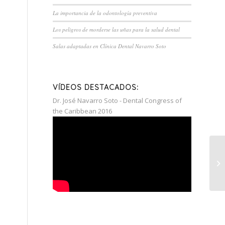
La importancia de la odontología preventiva
Los peligros de morderse las uñas para la salud dental
Salas adaptadas en Clínica Dental Navarro Soto
VÍDEOS DESTACADOS:
Dr. José Navarro Soto - Dental Congress of
the Caribbean 2016