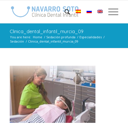
Clinica_dental_infantil_murcia_09
You are here:
Home
/
Sedación profunda
/
Especialidades
/
Sedación
/
Clinica_dental_infantil_murcia_09