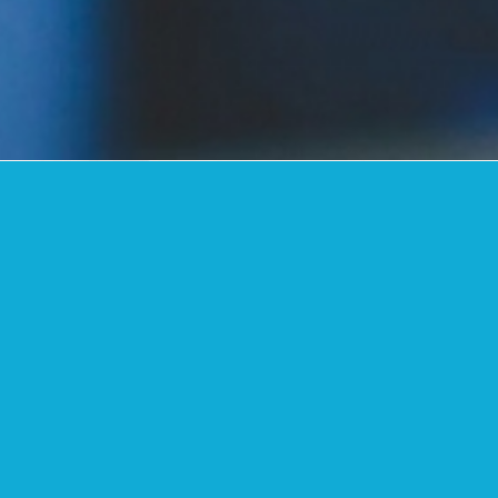
СКАЯ ПОЛИКЛИНИКА
eperator=»no-seperator» font_weight=»» textalign=»»
диях и подростков» position=»center»][vc_accordion
nner el_class=»» width=»1/2″][vc_single_image image=»264″
»1/2″][vc_column_text]Легкой и средней тяжести. неправильный