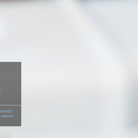
,
аварро
ы имеют