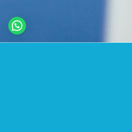
ПРОЦЕДУРЫ ДЛЯ Д
[vc_row full_content_width=»» parallax_bg=»» speed=»0.20″ bg
top=»70px» bottom=»70px» row_mobile_style=»» row_show_on=»
collapsible=»» disable_keyboard=»»][vc_accordion_tab title=
border_color=»grey» img_link_large=»» img_link_target=»_self
прикус Ортодонтическая система, которая сокращает вре
Без удаления зуба. Frictionless и с меньшим давлением, ч