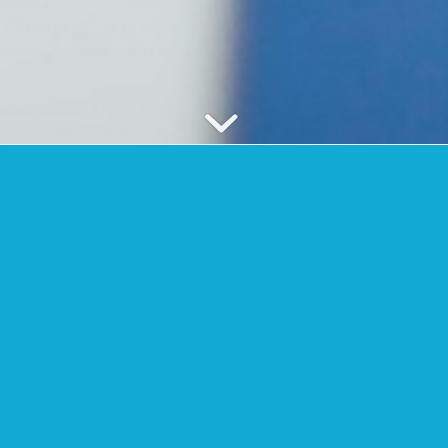
ЕТСКАЯ СТОМАТОЛОГИЧЕ
НАВАРРО СОТО
20 лет формовочные улыбки
_cover=»» bg_repeat=»» bg_position=»Left center» bg_attachment=»» row_s
»][vc_column width=»1/2″][vc_heading title=»Ортодонтия на ранних ста
»Ортодонтия на ранних стадиях и подростков»][vc_row_inner][vc_column_i
» img_size=»full»][/vc_column_inner][vc_column_inner el_class=»» width=
мя обработки до 50%.
ем обычные фигурные скобки.